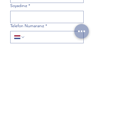
Soyadınız
*
Telefon Numaranız
*
E-posta Adresiniz
*
Gönder
Bağlantılar
Ana Sayfa
Anzan Mega Aritmetik
Galeri
Hakkımızda
İletişim