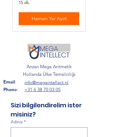
15 dk.
Hemen Yer Ayırt
Anzan Mega Aritmetik
Hollanda Ülke Temsilciliği
Email
:
info@megaintellect.nl
Phone
:
+31 6 38 70 03 05
Sizi bilgilendirelim ister 
misiniz?
Adınız
*