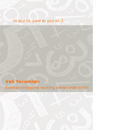
iti yüz iti, yani iki yüz iki :)
Veli Yorumları
Konsantrasyonu müthiş derecede arttı!