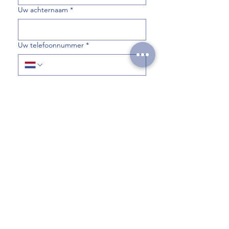
Uw achternaam
*
Uw telefoonnummer
*
Uw e-mailadres
*
Verzenden
Verbindingen
Home
Anzan Mega Arithmetic
Galerij
Over ons
Contact